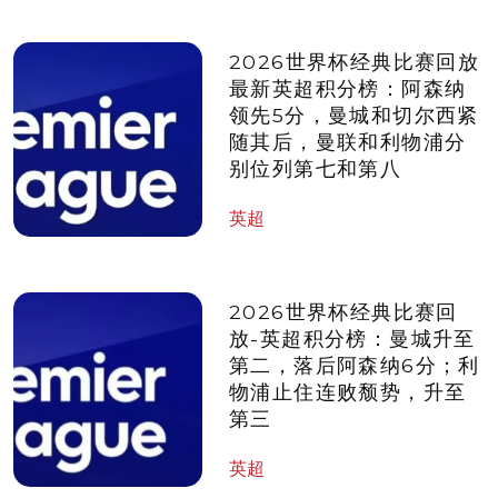
2026世界杯经典比赛回放
最新英超积分榜：阿森纳
领先5分，曼城和切尔西紧
随其后，曼联和利物浦分
别位列第七和第八
英超
2026世界杯经典比赛回
放-英超积分榜：曼城升至
第二，落后阿森纳6分；利
物浦止住连败颓势，升至
第三
英超