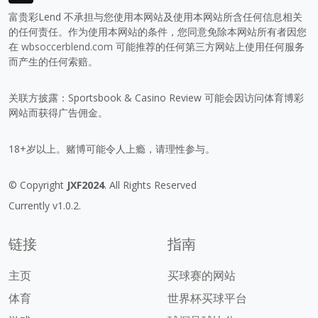
富贵彩Lend 不承担与您使用本网站及使用本网站所含任何信息相关
的任何责任。作为使用本网站的条件，您同意免除本网站所有者因您
在
wbsoccerblend.com
可能推荐的任何第三方网站上使用任何服务
而产生的任何索赔。
关联方披露：Sportsbook & Casino Review 可能会因访问体育博彩
网站而获得广告佣金。
18+岁以上。赌博可能令人上瘾，请理性参与。
© Copyright
JXF2024
. All Rights Reserved
Currently v1.0.2.
链接
指南
主页
买球赛的网站
体育
世界杯买球平台