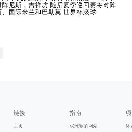
对阵尼斯，吉祥坊 随后夏季巡回赛将对阵
西、国际米兰和巴勒莫 世界杯滚球
链接
指南
项
主页
买球赛的网站
体