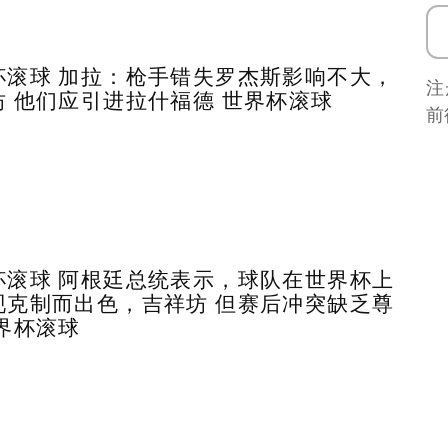
杯滚球 加拉：枪手错失罗杰斯影响不大，
注
坊 他们应引进拉什福德 世界杯滚球
前
杯滚球 阿根廷总统表示，球队在世界杯上
现克制而出色，吉祥坊 但赛后冲突缺乏尊
世界杯滚球