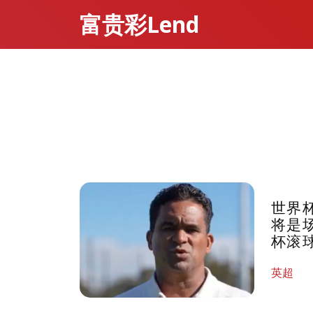
富贵彩Lend
世界
将是
杯滚
英超