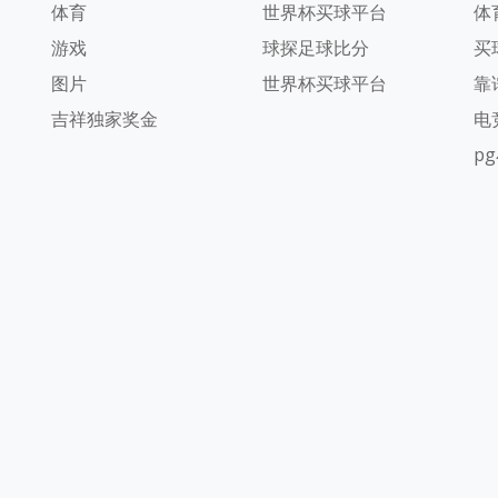
体育
世界杯买球平台
体
游戏
球探足球比分
买
图片
世界杯买球平台
靠
吉祥独家奖金
电
p