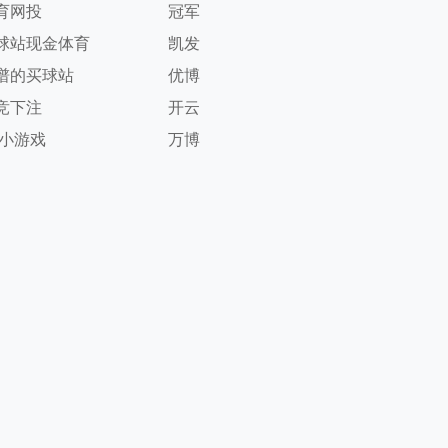
育网投
冠军
球站现金体育
凯发
谱的买球站
优博
竞下注
开云
g小游戏
万博