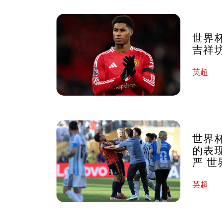
世界
吉祥
英超
世界
的表
严 
英超