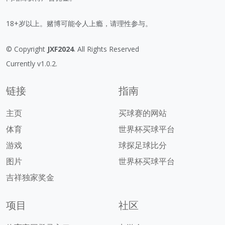
18+岁以上。赌博可能令人上瘾，请理性参与。
© Copyright
JXF2024
. All Rights Reserved
Currently v1.0.2.
链接
指南
主页
买球赛的网站
体育
世界杯买球平台
游戏
球探足球比分
图片
世界杯买球平台
吉祥独家奖金
项目
社区