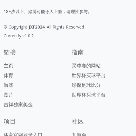
18+岁以上。赌博可能令人上瘾，请理性参与。
© Copyright
JXF2024
. All Rights Reserved
Currently v1.0.2.
链接
指南
主页
买球赛的网站
体育
世界杯买球平台
游戏
球探足球比分
图片
世界杯买球平台
吉祥独家奖金
项目
社区
体育官网登录入口
九游会