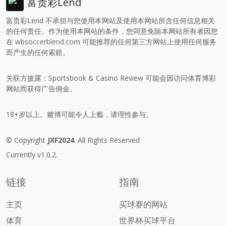
富贵彩Lend
富贵彩Lend 不承担与您使用本网站及使用本网站所含任何信息相关
的任何责任。作为使用本网站的条件，您同意免除本网站所有者因您
在
wbsoccerblend.com
可能推荐的任何第三方网站上使用任何服务
而产生的任何索赔。
关联方披露：Sportsbook & Casino Review 可能会因访问体育博彩
网站而获得广告佣金。
18+岁以上。赌博可能令人上瘾，请理性参与。
© Copyright
JXF2024
. All Rights Reserved
Currently v1.0.2.
链接
指南
主页
买球赛的网站
体育
世界杯买球平台