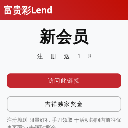
富贵彩Lend
新会员
注册送18
访问此链接
吉祥独家奖金
注册就送 限量好礼 手刀领取 于活动期间内前往优
惠页面”点击领取”彩金。