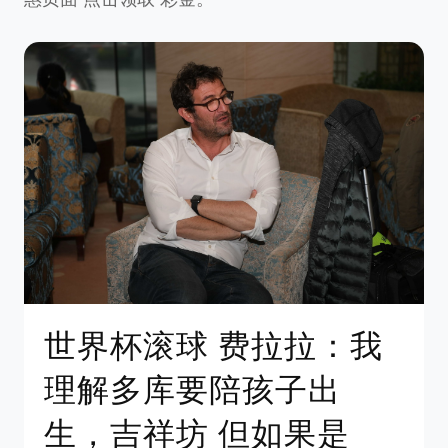
世界杯滚球 费拉拉：我
理解多库要陪孩子出
生，吉祥坊 但如果是