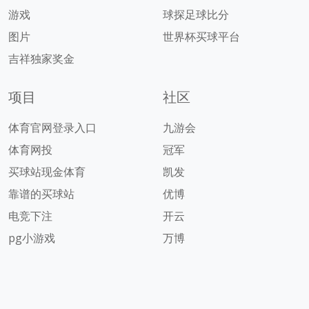
游戏
球探足球比分
图片
世界杯买球平台
吉祥独家奖金
项目
社区
体育官网登录入口
九游会
体育网投
冠军
买球站现金体育
凯发
靠谱的买球站
优博
电竞下注
开云
pg小游戏
万博