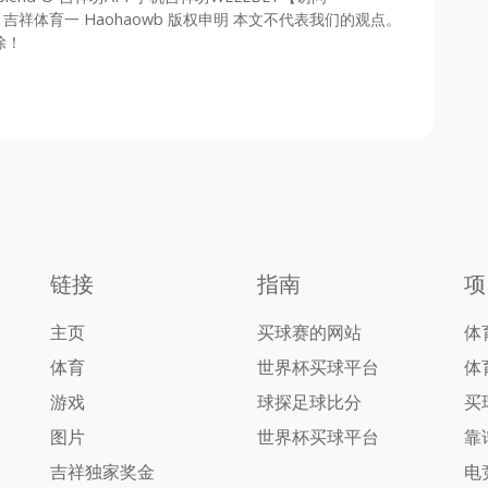
网，吉祥体育一 Haohaowb 版权申明 本文不代表我们的观点。
除！
链接
指南
项
主页
买球赛的网站
体
体育
世界杯买球平台
体
游戏
球探足球比分
买
图片
世界杯买球平台
靠
吉祥独家奖金
电