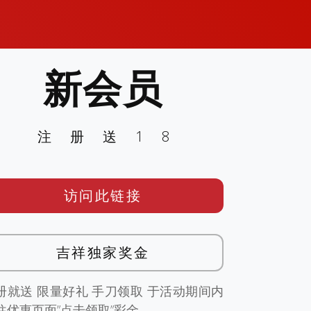
新会员
注册送18
访问此链接
吉祥独家奖金
册就送 限量好礼 手刀领取 于活动期间内
往优惠页面”点击领取”彩金。