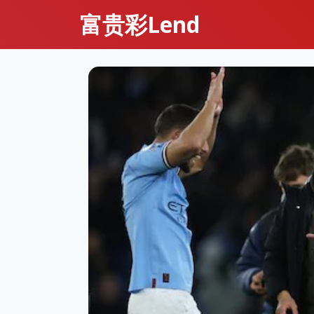
富贵彩Lend