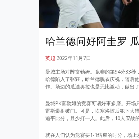
哈兰德问好阿圭罗 
英超
2022年11月7日
曼城主场对阵富勒姆。竞赛的第94分33秒
哈德陷入了张狂，哈兰德脱衣庆祝，随后他
作。场边的瓜迪奥拉也是无比激动，做出
曼城PK富勒姆的竞赛可谓好事多磨。开场
雷斯爆射破门。可是，坎塞洛随后犯下大
追平比分，且少打一人。此后，10人应战
就在人们认为竞赛要1-1结束的时分，场