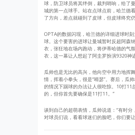
球，防卫球员将其绊倒，裁判哨响，给了
城的第一点球手。站在点球点前，哈兰德
了方向，差点就碰到了皮球，但皮球终究仍
OPTA的数据闪现，哈兰德的详细进球时刻
球。这个要害的进球让曼城暂时反超阿森
衣，张狂地在场内跑动，将伊蒂哈德的气
衣，这一幕让人想起了阿圭罗扮演9320
瓜帅也是无比的高兴，他向空中用力地挥
情，挥着小拳头，很是“嘚瑟”。赛后，瓜帅
的情况下踢球的办法让人很吃惊。10打1
的，但你首先要确保是11打11。”
谈到自己的超萌表情，瓜帅说道：“有时分
对球员们说，看看球迷们的脸吧，你们要让