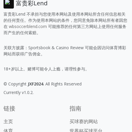
富贵彩Lend
富贵彩Lend 不承担与您使用本网站及使用本网站所含任何信息相关
的任何责任。作为使用本网站的条件，您同意免除本网站所有者因您
在
wbsoccerblend.com
可能推荐的任何第三方网站上使用任何服务
而产生的任何索赔。
关联方披露：Sportsbook & Casino Review 可能会因访问体育博彩
网站而获得广告佣金。
18+岁以上。赌博可能令人上瘾，请理性参与。
© Copyright
JXF2024
. All Rights Reserved
Currently v1.0.2.
链接
指南
主页
买球赛的网站
体育
世界杯买球平台