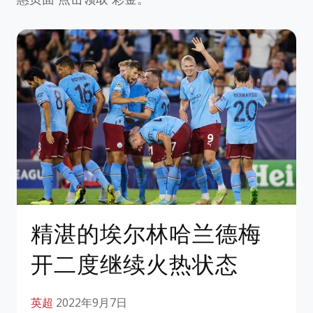
精湛的埃尔林哈兰德梅
开二度继续火热状态
英超
2022年9月7日