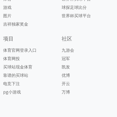
游戏
球探足球比分
图片
世界杯买球平台
吉祥独家奖金
项目
社区
体育官网登录入口
九游会
体育网投
冠军
买球站现金体育
凯发
靠谱的买球站
优博
电竞下注
开云
pg小游戏
万博