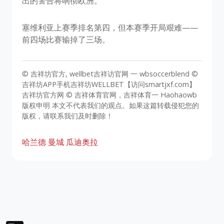
出的警告将响彻欧洲。
塞维利亚上赛季排名第四，但本赛季开局艰难——
前四场比赛输掉了三场。
© 吉祥坊官方, wellbet吉祥访官网 一 wbsoccerblend ©
吉祥坊APP手机吉祥坊WELLBET【访问smartjxf.com】
吉祥坊官方网 © 吉祥体育官网，吉祥体育一 Haohaowb
版权申明 本文不代表我们的观点。如果这篇转载侵犯您的
版权，请联系我们及时删除！
哈兰德
曼城
瓜迪奥拉