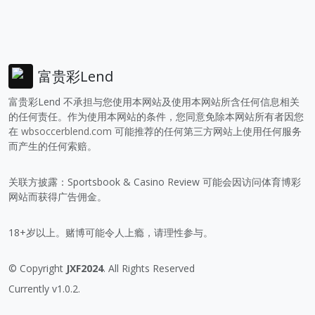
富贵彩Lend
富贵彩Lend 不承担与您使用本网站及使用本网站所含任何信息相关
的任何责任。作为使用本网站的条件，您同意免除本网站所有者因您
在
wbsoccerblend.com
可能推荐的任何第三方网站上使用任何服务
而产生的任何索赔。
关联方披露：Sportsbook & Casino Review 可能会因访问体育博彩
网站而获得广告佣金。
18+岁以上。赌博可能令人上瘾，请理性参与。
© Copyright
JXF2024
. All Rights Reserved
Currently v1.0.2.