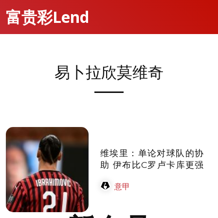
富贵彩Lend
易卜拉欣莫维奇
维埃里：单论对球队的协
助 伊布比C罗卢卡库更强
意甲