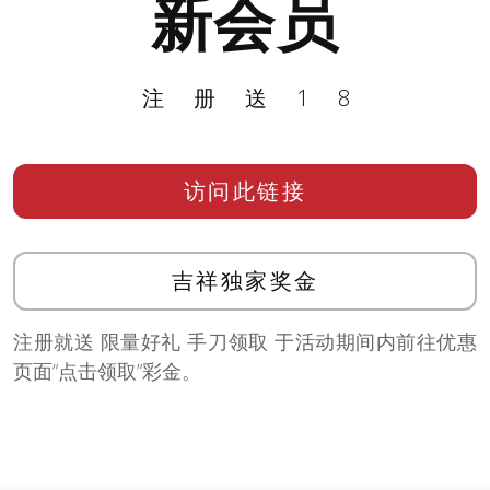
新会员
注册送18
访问此链接
吉祥独家奖金
注册就送 限量好礼 手刀领取 于活动期间内前往优惠
页面”点击领取”彩金。