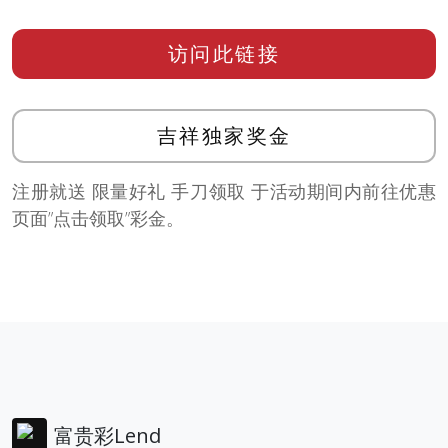
访问此链接
吉祥独家奖金
注册就送 限量好礼 手刀领取 于活动期间内前往优惠
页面”点击领取”彩金。
富贵彩Lend