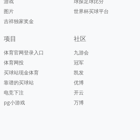
游戏
球探足球比分
图片
世界杯买球平台
吉祥独家奖金
项目
社区
体育官网登录入口
九游会
体育网投
冠军
买球站现金体育
凯发
靠谱的买球站
优博
电竞下注
开云
pg小游戏
万博