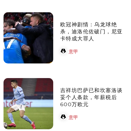
欧冠神剧情：乌龙球绝
杀，迪洛伦佐破门，尼亚
卡特成大罪人
意甲
吉祥坊巴萨已和坎塞洛谈
妥个人条款，年薪税后
600万欧元
意甲