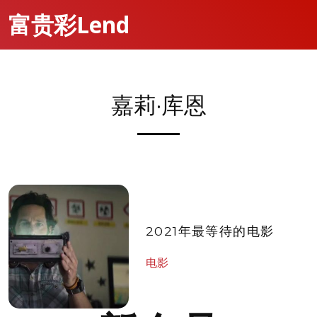
富贵彩Lend
嘉莉·库恩
2021年最等待的电影
电影