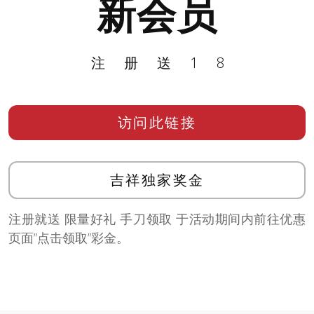
新会员
注册送18
访问此链接
吉祥独家奖金
注册就送 限量好礼 手刀领取 于活动期间内前往优惠
页面”点击领取”彩金。