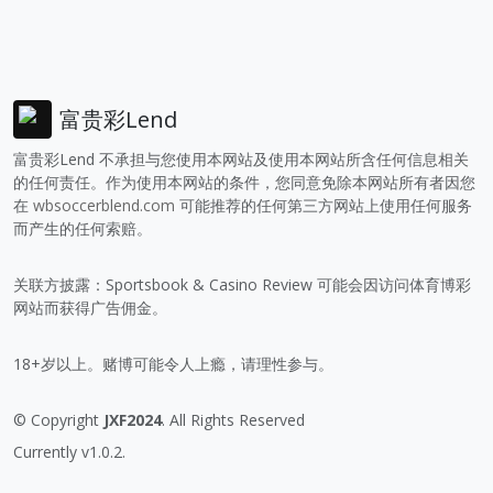
富贵彩Lend
富贵彩Lend 不承担与您使用本网站及使用本网站所含任何信息相关
的任何责任。作为使用本网站的条件，您同意免除本网站所有者因您
在
wbsoccerblend.com
可能推荐的任何第三方网站上使用任何服务
而产生的任何索赔。
关联方披露：Sportsbook & Casino Review 可能会因访问体育博彩
网站而获得广告佣金。
18+岁以上。赌博可能令人上瘾，请理性参与。
© Copyright
JXF2024
. All Rights Reserved
Currently v1.0.2.