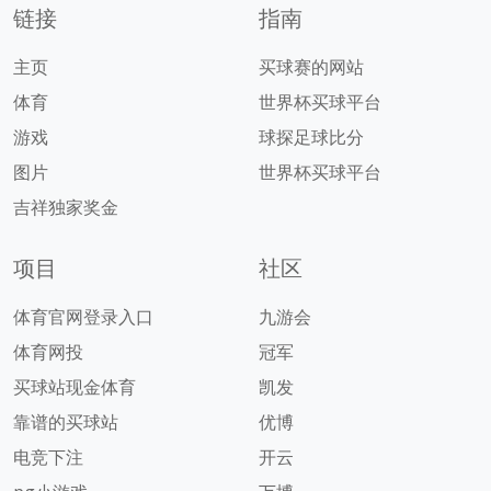
链接
指南
主页
买球赛的网站
体育
世界杯买球平台
游戏
球探足球比分
图片
世界杯买球平台
吉祥独家奖金
项目
社区
体育官网登录入口
九游会
体育网投
冠军
买球站现金体育
凯发
靠谱的买球站
优博
电竞下注
开云