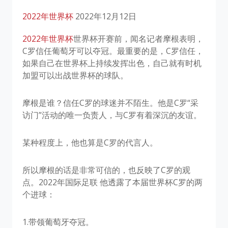
2022年世界杯
2022年12月12日
2022年世界杯
​世界杯开赛前，闻名记者摩根表明，
C罗信任葡萄牙可以夺冠。最重要的是，C罗信任，
如果自己在世界杯上持续发挥出色，自己就有时机
加盟可以出战世界杯的球队。
摩根是谁？信任C罗的球迷并不陌生。他是C罗“采
访门”活动的唯一负责人，与C罗有着深沉的友谊。
某种程度上，他也算是C罗的代言人。
所以摩根的话是非常可信的，也反映了C罗的观
点。2022年国际足联 ​他透露了本届世界杯C罗的两
个进球：
1.带领葡萄牙夺冠。