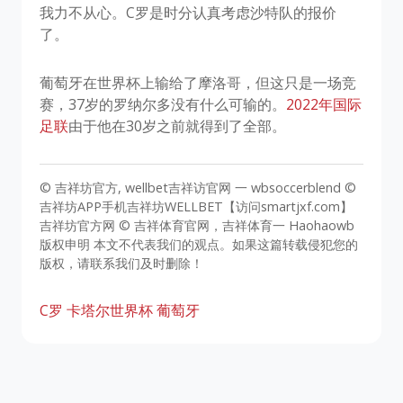
我力不从心。C罗是时分认真考虑沙特队的报价
了。
葡萄牙在世界杯上输给了摩洛哥，但这只是一场竞
赛，37岁的罗纳尔多没有什么可输的。
2022年国际
足联
​由于他在30岁之前就得到了全部。
© 吉祥坊官方, wellbet吉祥访官网 一 wbsoccerblend ©
吉祥坊APP手机吉祥坊WELLBET【访问smartjxf.com】
吉祥坊官方网 © 吉祥体育官网，吉祥体育一 Haohaowb
版权申明 本文不代表我们的观点。如果这篇转载侵犯您的
版权，请联系我们及时删除！
C罗
卡塔尔世界杯
葡萄牙