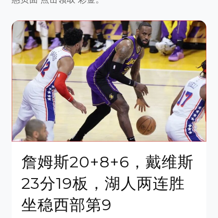
詹姆斯20+8+6，戴维斯
23分19板，湖人两连胜
坐稳西部第9