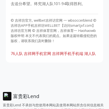
去追分希望。终究湖人队101-94取得胜利。
© 吉祥坊官方, wellbet吉祥访官网 一 wbsoccerblend ©
吉祥坊APP手机吉祥坊WELLBET【访问smartjxf.com】
吉祥坊官方网 © 吉祥体育官网，吉祥体育一 Haohaowb
版权申明 本文不代表我们的观点。如果这篇转载侵犯您的
版权，请联系我们及时删除！
76人队
吉祥网手机官网
吉祥网手机手机端
湖人队
富贵彩Lend
富贵彩Lend 不承担与您使用本网站及使用本网站所含任何信息相关