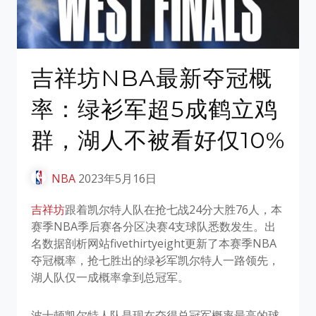
吉祥坊NBA最新夺冠概
率：绿衫军超5成鹤立鸡
群，湖人不被看好仅10%
NBA
2023年5月16日
吉祥坊
跟着凯尔特人队在抢七战24分大胜76人，本
赛季NBA季后赛各分区决赛4支球队悉数发生。出
名数据剖析网站fivethirtyeight更新了本赛季NBA
夺冠概率，抢七胜出的绿衫军凯尔特人一路领先，
湖人队仅一成概率拿到总冠军。
波士顿凯尔特人队是现在夺得总冠军概率最高的球