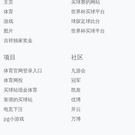
主页
买球赛的网站
体育
世界杯买球平台
游戏
球探足球比分
图片
世界杯买球平台
吉祥独家奖金
项目
社区
体育官网登录入口
九游会
体育网投
冠军
买球站现金体育
凯发
靠谱的买球站
优博
电竞下注
开云
pg小游戏
万博