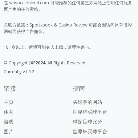
在
wbsoccerblend.com
可能推荐的任何第三方网站上使用任何服务
而产生的任何索赔。
关联方披露：Sportsbook & Casino Review 可能会因访问体育博彩
网站而获得广告佣金。
18+岁以上。赌博可能令人上瘾，请理性参与。
© Copyright
JXF2024
. All Rights Reserved
Currently v1.0.2.
链接
指南
主页
买球赛的网站
体育
世界杯买球平台
游戏
球探足球比分
图片
世界杯买球平台