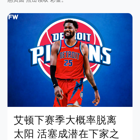
艾顿下赛季大概率脱离
太阳 活塞成潜在下家之