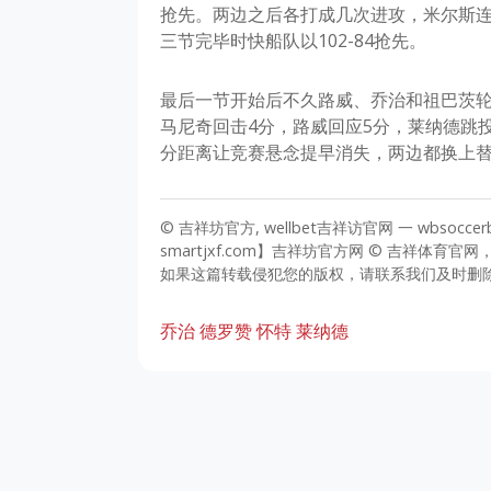
抢先。两边之后各打成几次进攻，米尔斯连
三节完毕时快船队以102-84抢先。
最后一节开始后不久路威、乔治和祖巴茨轮流
马尼奇回击4分，路威回应5分，莱纳德跳投
分距离让竞赛悬念提早消失，两边都换上替补
© 吉祥坊官方, wellbet吉祥访官网 一 wbsocc
smartjxf.com】吉祥坊官方网 © 吉祥体育官
如果这篇转载侵犯您的版权，请联系我们及时删
乔治
德罗赞
怀特
莱纳德