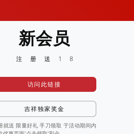
新会员
注册送18
访问此链接
吉祥独家奖金
册就送 限量好礼 手刀领取 于活动期间内
往优惠页面”点击领取”彩金。