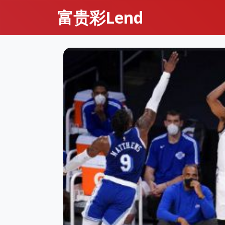
富贵彩Lend