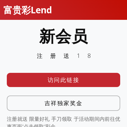
富贵彩Lend
新会员
注册送18
访问此链接
吉祥独家奖金
注册就送 限量好礼 手刀领取 于活动期间内前往优
惠页面”点击领取”彩金。