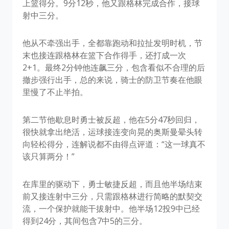
上篮得分。9分12秒，他又跟格林完成合作，接球
射中三分。
他从不牵强出手，全都靠跑动和拉扯发明时机，节
末也接连跟格林在篮下合作得手，还打成一次
2+1。最终2分钟他连飙三分，包含看似不合理的后
撤步强行出手，总的来说，骑士的防卫节奏在他眼
里慢了不止半拍。
第二节他歇息时勇士被反超，他在5分47秒回归，
很快就拿出绝活，运球接连变向晃的奥斯曼晕头转
向轻松得分，连解说都不由得点评道：“这一球真不
该只算两分！”
在库里的驱动下，勇士敏捷反超，而且他半场结束
前又接连射中三分，只需跟格林进行简略的默契交
流，一个保护就能干拔射中。他半场12投9中已经
得到24分，其间包含7中5的三分。