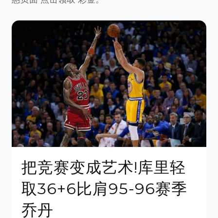
把竞赛变成艺术!库里轻
取36+6比肩95-96赛季
乔丹