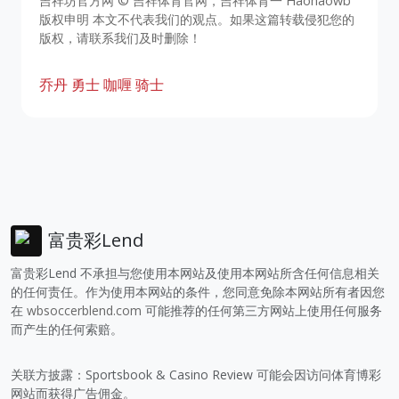
吉祥坊官方网 © 吉祥体育官网，吉祥体育一 Haohaowb
版权申明 本文不代表我们的观点。如果这篇转载侵犯您的
版权，请联系我们及时删除！
乔丹
勇士
咖喱
骑士
富贵彩Lend
富贵彩Lend 不承担与您使用本网站及使用本网站所含任何信息相关
的任何责任。作为使用本网站的条件，您同意免除本网站所有者因您
在
wbsoccerblend.com
可能推荐的任何第三方网站上使用任何服务
而产生的任何索赔。
关联方披露：Sportsbook & Casino Review 可能会因访问体育博彩
网站而获得广告佣金。