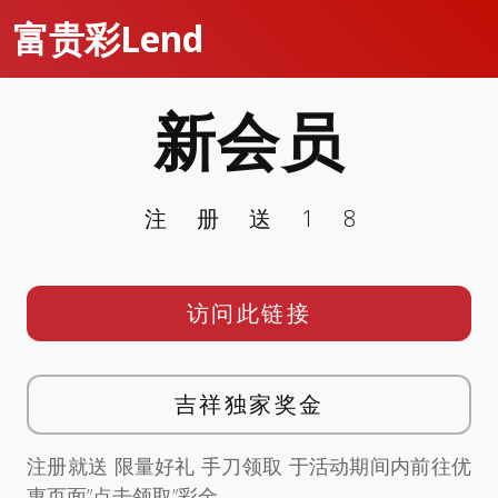
富贵彩Lend
新会员
注册送18
访问此链接
吉祥独家奖金
注册就送 限量好礼 手刀领取 于活动期间内前往优
惠页面”点击领取”彩金。