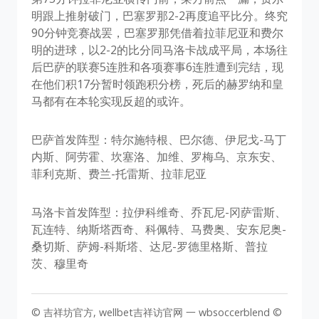
明跟上推射破门，巴塞罗那2-2再度追平比分。终究
90分钟竞赛战罢，巴塞罗那凭借着拉菲尼亚和费尔
明的进球，以2-2的比分同马洛卡战成平局，本场往
后巴萨的联赛5连胜和各项赛事6连胜遭到完结，现
在他们积17分暂时领跑积分榜，死后的赫罗纳和皇
马都有在本轮实现反超的或许。
巴萨首发阵型：特尔施特根、巴尔德、伊尼戈-马丁
内斯、阿劳霍、坎塞洛、加维、罗梅乌、京东安、
菲利克斯、费兰-托雷斯、拉菲尼亚
马洛卡首发阵型：拉伊科维奇、乔瓦尼-冈萨雷斯、
瓦连特、纳斯塔西奇、科佩特、马费奥、安东尼奥-
桑切斯、萨姆-科斯塔、达尼-罗德里格斯、普拉
茨、穆里奇
© 吉祥坊官方, wellbet吉祥访官网 一 wbsoccerblend ©